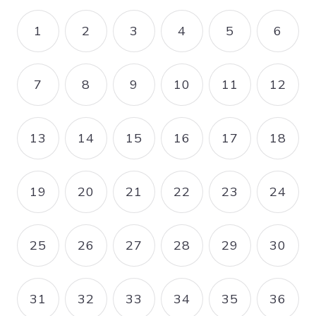
Pagination
1
2
3
4
5
6
PAGE
PAGE
PAGE
PAGE
PAGE
PAGE
7
8
9
10
11
12
PAGE
PAGE
PAGE
PAGE
PAGE
PAGE
13
14
15
16
17
18
PAGE
PAGE
PAGE
PAGE
PAGE
PAGE
19
20
21
22
23
24
PAGE
PAGE
PAGE
PAGE
PAGE
PAGE
25
26
27
28
29
30
PAGE
PAGE
PAGE
PAGE
PAGE
PAGE
31
32
33
34
35
36
PAGE
PAGE
PAGE
PAGE
PAGE
PAGE