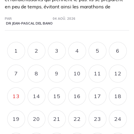
en peu de temps, évitant ainsi les marathons de
PAR
04 AOÛ. 2026
DR JEAN-PASCAL DEL BANO
Pagination
1
2
3
4
5
6
PAGE
PAGE
PAGE
PAGE
PAGE
PAGE
7
8
9
10
11
12
PAGE
PAGE
PAGE
PAGE
PAGE
PAGE
13
14
15
16
17
18
PAGE COURANTE
PAGE
PAGE
PAGE
PAGE
PAGE
19
20
21
22
23
24
PAGE
PAGE
PAGE
PAGE
PAGE
PAGE