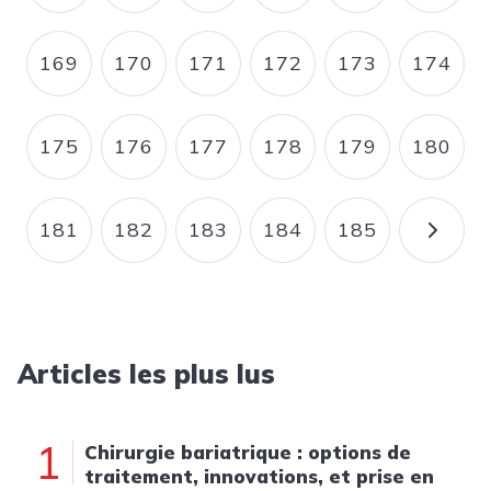
169
170
171
172
173
174
PAGE
PAGE
PAGE
PAGE
PAGE
PAGE
175
176
177
178
179
180
PAGE
PAGE
PAGE
PAGE
PAGE
PAGE
181
182
183
184
185
PAGE
PAGE
PAGE
PAGE
PAGE
PAGE
Articles les plus lus
1
Chirurgie bariatrique : options de
traitement, innovations, et prise en