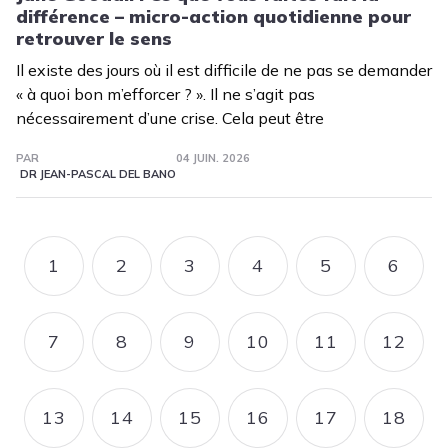
différence – micro-action quotidienne pour
retrouver le sens
Il existe des jours où il est difficile de ne pas se demander
« à quoi bon m’efforcer ? ». Il ne s’agit pas
nécessairement d’une crise. Cela peut être
PAR
04 JUIN. 2026
DR JEAN-PASCAL DEL BANO
Pagination
1
2
3
4
5
6
PAGE
PAGE
PAGE
PAGE
PAGE
PAGE
7
8
9
10
11
12
PAGE
PAGE
PAGE
PAGE
PAGE
PAGE
13
14
15
16
17
18
PAGE
PAGE
PAGE
PAGE
PAGE
PAGE