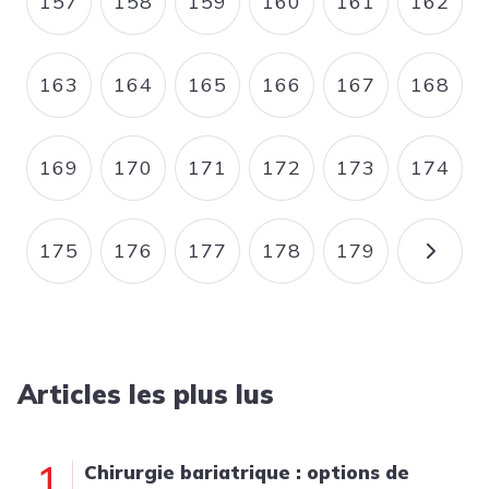
157
158
159
160
161
162
PAGE
PAGE
PAGE
PAGE
PAGE
PAGE
163
164
165
166
167
168
PAGE
PAGE
PAGE
PAGE
PAGE
PAGE
169
170
171
172
173
174
PAGE
PAGE
PAGE
PAGE
PAGE
PAGE
175
176
177
178
179
PAGE
PAGE
PAGE
PAGE
PAGE
PAGE
Articles les plus lus
1
Chirurgie bariatrique : options de