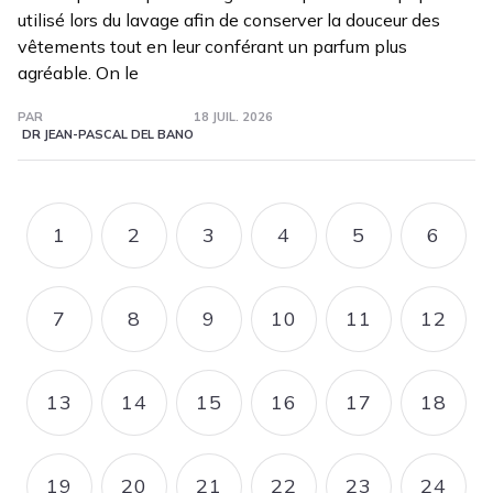
utilisé lors du lavage afin de conserver la douceur des
vêtements tout en leur conférant un parfum plus
agréable. On le
PAR
18 JUIL. 2026
DR JEAN-PASCAL DEL BANO
Pagination
1
2
3
4
5
6
PAGE
PAGE
PAGE
PAGE
PAGE
PAGE
7
8
9
10
11
12
PAGE
PAGE
PAGE
PAGE
PAGE
PAGE
13
14
15
16
17
18
PAGE
PAGE
PAGE
PAGE
PAGE
PAGE
19
20
21
22
23
24