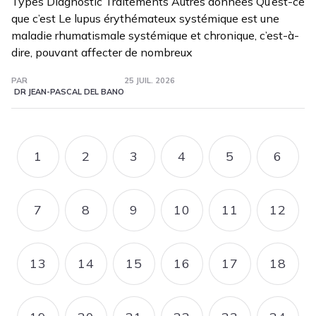
Types Diagnostic Traitements Autres données Qu’est-ce
que c’est Le lupus érythémateux systémique est une
maladie rhumatismale systémique et chronique, c’est-à-
dire, pouvant affecter de nombreux
PAR
25 JUIL. 2026
DR JEAN-PASCAL DEL BANO
Pagination
1
2
3
4
5
6
PAGE
PAGE
PAGE
PAGE
PAGE
PAGE
7
8
9
10
11
12
PAGE
PAGE
PAGE
PAGE
PAGE
PAGE
13
14
15
16
17
18
PAGE
PAGE
PAGE
PAGE
PAGE
PAGE