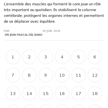
L’ensemble des muscles qui forment le core joue un rôle
très important au quotidien. Ils stabilisent la colonne
vertébrale, protègent les organes internes et permettent
de se déplacer avec équilibre.
PAR
30 JUIN. 2026
DR JEAN-PASCAL DEL BANO
Pagination
1
2
3
4
5
6
PAGE
PAGE
PAGE
PAGE
PAGE
PAGE
7
8
9
10
11
12
PAGE
PAGE
PAGE
PAGE
PAGE
PAGE
13
14
15
16
17
18
PAGE
PAGE
PAGE
PAGE
PAGE
PAGE