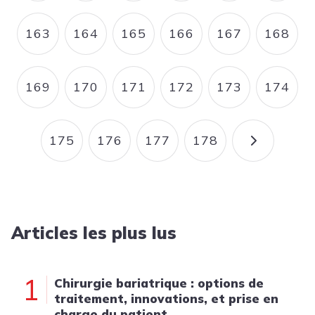
163
164
165
166
167
168
PAGE
PAGE
PAGE
PAGE
PAGE
PAGE
169
170
171
172
173
174
PAGE
PAGE
PAGE
PAGE
PAGE
PAGE
175
176
177
178
PAGE
PAGE
PAGE
PAGE
PAGE SU
Articles les plus lus
1
Chirurgie bariatrique : options de
traitement, innovations, et prise en
charge du patient