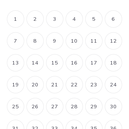
Pagination
1
2
3
4
5
6
PAGE
PAGE
PAGE
PAGE
PAGE
PAGE
7
8
9
10
11
12
PAGE
PAGE
PAGE
PAGE
PAGE
PAGE
13
14
15
16
17
18
PAGE
PAGE
PAGE
PAGE
PAGE
PAGE
19
20
21
22
23
24
PAGE
PAGE
PAGE
PAGE
PAGE
PAGE
25
26
27
28
29
30
PAGE
PAGE
PAGE
PAGE
PAGE
PAGE
31
32
33
34
35
36