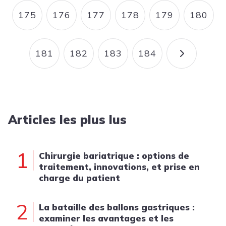
175
176
177
178
179
180
PAGE
PAGE
PAGE
PAGE
PAGE
PAGE
181
182
183
184
PAGE
PAGE
PAGE
PAGE
PAGE SU
Articles les plus lus
1
Chirurgie bariatrique : options de
traitement, innovations, et prise en
charge du patient
2
La bataille des ballons gastriques :
examiner les avantages et les