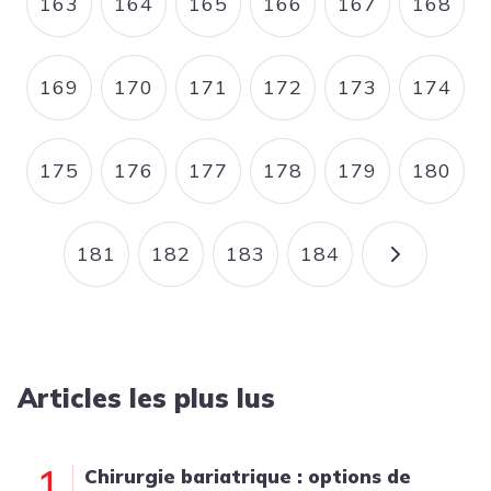
163
164
165
166
167
168
PAGE
PAGE
PAGE
PAGE
PAGE
PAGE
169
170
171
172
173
174
PAGE
PAGE
PAGE
PAGE
PAGE
PAGE
175
176
177
178
179
180
PAGE
PAGE
PAGE
PAGE
PAGE
PAGE
181
182
183
184
PAGE
PAGE
PAGE
PAGE
PAGE SU
Articles les plus lus
1
Chirurgie bariatrique : options de