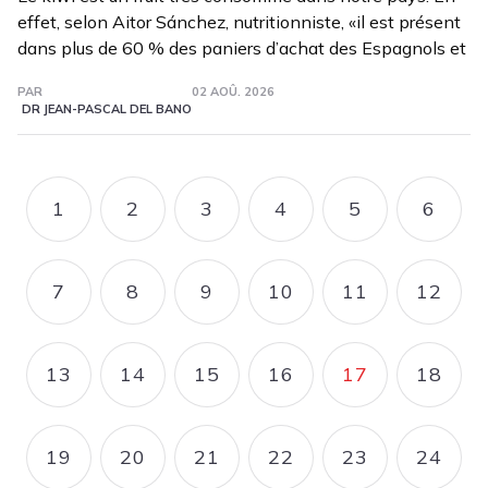
effet, selon Aitor Sánchez, nutritionniste, «il est présent
dans plus de 60 % des paniers d’achat des Espagnols et
PAR
02 AOÛ. 2026
DR JEAN-PASCAL DEL BANO
Pagination
1
2
3
4
5
6
PAGE
PAGE
PAGE
PAGE
PAGE
PAGE
7
8
9
10
11
12
PAGE
PAGE
PAGE
PAGE
PAGE
PAGE
13
14
15
16
17
18
PAGE
PAGE
PAGE
PAGE
PAGE COUR
PAGE
19
20
21
22
23
24
PAGE
PAGE
PAGE
PAGE
PAGE
PAGE