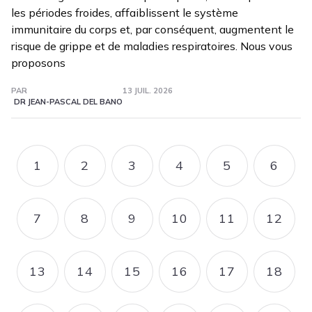
les périodes froides, affaiblissent le système
immunitaire du corps et, par conséquent, augmentent le
risque de grippe et de maladies respiratoires. Nous vous
proposons
PAR
13 JUIL. 2026
DR JEAN-PASCAL DEL BANO
Pagination
1
2
3
4
5
6
PAGE
PAGE
PAGE
PAGE
PAGE
PAGE
7
8
9
10
11
12
PAGE
PAGE
PAGE
PAGE
PAGE
PAGE
13
14
15
16
17
18
PAGE
PAGE
PAGE
PAGE
PAGE
PAGE