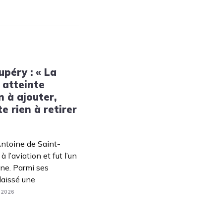
péry : « La
 atteinte
n à ajouter,
te rien à retirer
Antoine de Saint-
 l’aviation et fut l’un
ne. Parmi ses
 laissé une
. 2026