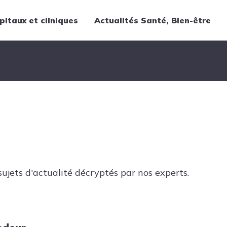
pitaux et cliniques
Actualités Santé, Bien-être
Thématiques
Cancer
Nutrition
Chirurgie
Forme et bien-être
Gériatrie
Hôpitaux
Médecine
ujets d'actualité décryptés par nos experts.
Médicaments
Obstétrique
Santé publique