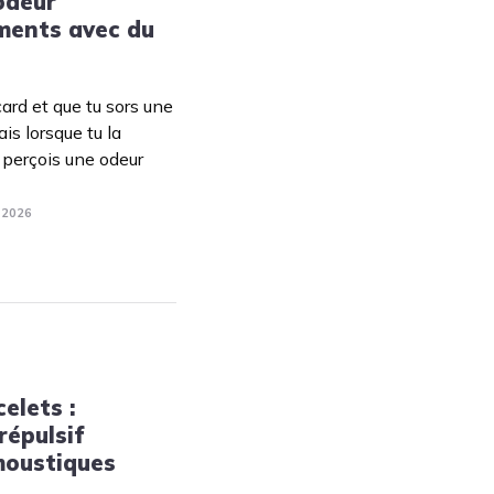
odeur
Tendances
ments avec du
Medical News in English
ard et que tu sors une
is lorsque tu la
 perçois une odeur
. 2026
celets :
répulsif
 moustiques