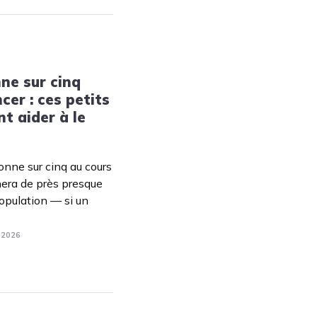
ne sur cinq
cer : ces petits
 aider à le
onne sur cinq au cours
nera de près presque
opulation — si un
. 2026