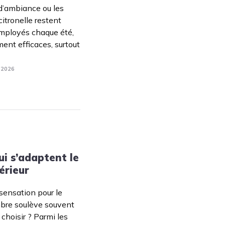
 d’ambiance ou les
itronelle restent
 employés chaque été,
ment efficaces, surtout
. 2026
ui s’adaptent le
érieur
 sensation pour le
mbre soulève souvent
 choisir ? Parmi les