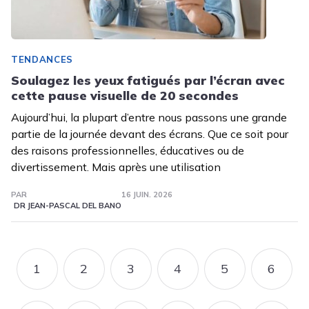
TENDANCES
Soulagez les yeux fatigués par l’écran avec
cette pause visuelle de 20 secondes
Aujourd’hui, la plupart d’entre nous passons une grande
partie de la journée devant des écrans. Que ce soit pour
des raisons professionnelles, éducatives ou de
divertissement. Mais après une utilisation
PAR
16 JUIN. 2026
DR JEAN-PASCAL DEL BANO
Pagination
1
2
3
4
5
6
PAGE
PAGE
PAGE
PAGE
PAGE
PAGE