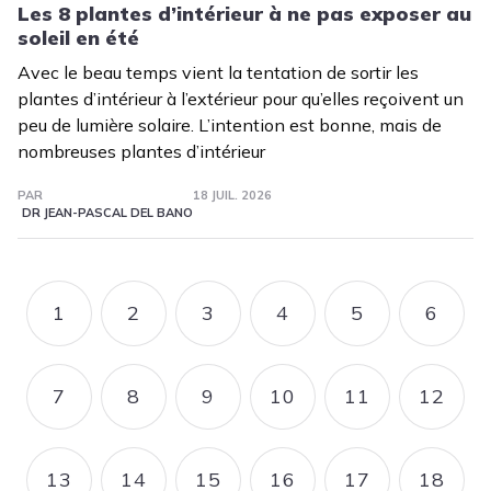
Les 8 plantes d’intérieur à ne pas exposer au
soleil en été
Avec le beau temps vient la tentation de sortir les
plantes d’intérieur à l’extérieur pour qu’elles reçoivent un
peu de lumière solaire. L’intention est bonne, mais de
nombreuses plantes d’intérieur
PAR
18 JUIL. 2026
DR JEAN-PASCAL DEL BANO
Pagination
1
2
3
4
5
6
PAGE
PAGE
PAGE
PAGE
PAGE
PAGE
7
8
9
10
11
12
PAGE
PAGE
PAGE
PAGE
PAGE
PAGE
13
14
15
16
17
18
PAGE
PAGE
PAGE
PAGE
PAGE
PAGE