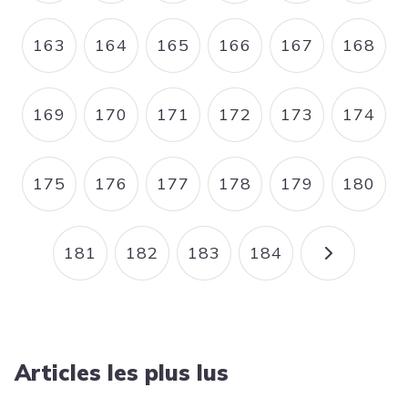
163
164
165
166
167
168
PAGE
PAGE
PAGE
PAGE
PAGE
PAGE
169
170
171
172
173
174
PAGE
PAGE
PAGE
PAGE
PAGE
PAGE
175
176
177
178
179
180
PAGE
PAGE
PAGE
PAGE
PAGE
PAGE
181
182
183
184
PAGE
PAGE
PAGE
PAGE
PAGE SU
Articles les plus lus