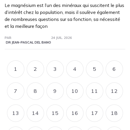
Le magnésium est l’un des minéraux qui suscitent le plus
d’intérêt chez la population, mais il soulève également
de nombreuses questions sur sa fonction, sa nécessité
et la meilleure façon
PAR
24 JUIL. 2026
DR JEAN-PASCAL DEL BANO
Pagination
1
2
3
4
5
6
PAGE
PAGE
PAGE
PAGE
PAGE
PAGE
7
8
9
10
11
12
PAGE
PAGE
PAGE
PAGE
PAGE
PAGE
13
14
15
16
17
18
PAGE
PAGE
PAGE
PAGE
PAGE
PAGE