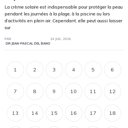
La crème solaire est indispensable pour protéger la peau
pendant les journées à la plage, à la piscine ou lors
d’activités en plein air. Cependant, elle peut aussi laisser
sur
PAR
24 JUIL. 2026
DR JEAN-PASCAL DEL BANO
Pagination
1
2
3
4
5
6
PAGE
PAGE
PAGE
PAGE
PAGE
PAGE
7
8
9
10
11
12
PAGE
PAGE
PAGE
PAGE
PAGE
PAGE
13
14
15
16
17
18
PAGE
PAGE
PAGE
PAGE
PAGE
PAGE