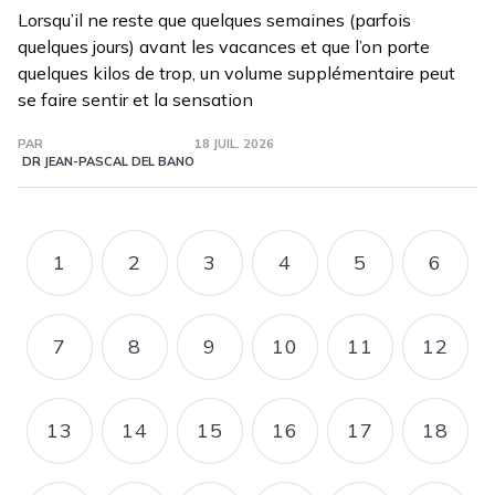
Lorsqu’il ne reste que quelques semaines (parfois
quelques jours) avant les vacances et que l’on porte
quelques kilos de trop, un volume supplémentaire peut
se faire sentir et la sensation
PAR
18 JUIL. 2026
DR JEAN-PASCAL DEL BANO
Pagination
1
2
3
4
5
6
PAGE
PAGE
PAGE
PAGE
PAGE
PAGE
7
8
9
10
11
12
PAGE
PAGE
PAGE
PAGE
PAGE
PAGE
13
14
15
16
17
18
PAGE
PAGE
PAGE
PAGE
PAGE
PAGE