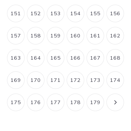
151
152
153
154
155
156
PAGE
PAGE
PAGE
PAGE
PAGE
PAGE
157
158
159
160
161
162
PAGE
PAGE
PAGE
PAGE
PAGE
PAGE
163
164
165
166
167
168
PAGE
PAGE
PAGE
PAGE
PAGE
PAGE
169
170
171
172
173
174
PAGE
PAGE
PAGE
PAGE
PAGE
PAGE
175
176
177
178
179
PAGE
PAGE
PAGE
PAGE
PAGE
PAGE