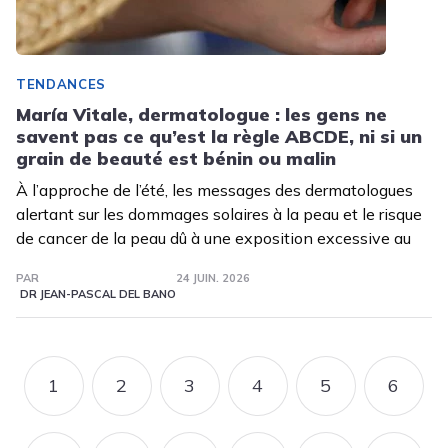
TENDANCES
María Vitale, dermatologue : les gens ne
savent pas ce qu’est la règle ABCDE, ni si un
grain de beauté est bénin ou malin
À l’approche de l’été, les messages des dermatologues
alertant sur les dommages solaires à la peau et le risque
de cancer de la peau dû à une exposition excessive au
PAR
24 JUIN. 2026
DR JEAN-PASCAL DEL BANO
Pagination
1
2
3
4
5
6
PAGE
PAGE
PAGE
PAGE
PAGE
PAGE