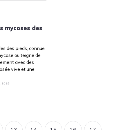
es mycoses des
les des pieds, connue
mycose ou teigne de
llement avec des
rosée vive et une
. 2026
13
14
15
16
17