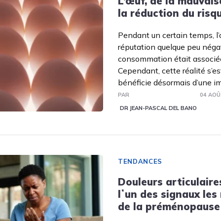
L’œuf, de la mauvais
la réduction du risq
Pendant un certain temps, l’
réputation quelque peu négat
consommation était associée
Cependant, cette réalité s’est
bénéficie désormais d’une i
PAR
04 AOÛ
DR JEAN-PASCAL DEL BANO
TENDANCES
Douleurs articulaire
lʼun des signaux le
de la préménopause