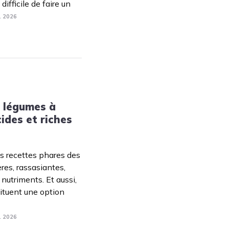
difficile de faire un
. 2026
: légumes à
cides et riches
es recettes phares des
res, rassasiantes,
 nutriments. Et aussi,
stituent une option
. 2026