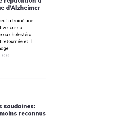
e réputation à
Tendances
ue d’Alzheimer
Medical News in English
œuf a traîné une
ive, car sa
 au cholestérol.
 retournée et il
mage
. 2026
s soudaines:
s moins reconnus