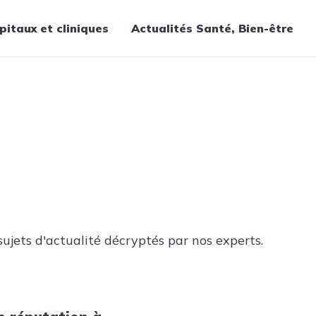
pitaux et cliniques
Actualités Santé, Bien-être
Thématiques
Cancer
Nutrition
Chirurgie
Forme et bien-être
Gériatrie
Hôpitaux
Médecine
ujets d'actualité décryptés par nos experts.
Médicaments
Obstétrique
Santé publique