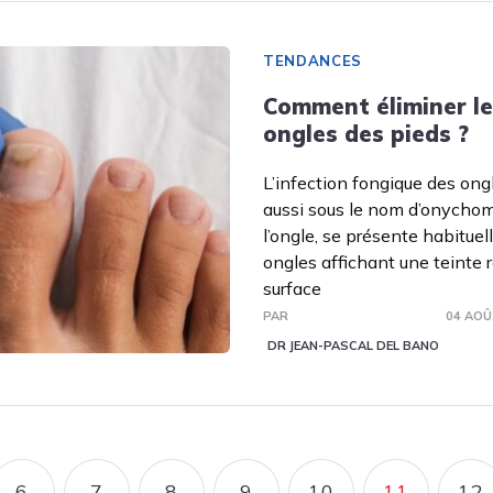
TENDANCES
Comment éliminer l
ongles des pieds ?
L’infection fongique des ong
aussi sous le nom d’onycho
l’ongle, se présente habitue
ongles affichant une teinte 
surface
PAR
04 AOÛ
DR JEAN-PASCAL DEL BANO
6
7
8
9
10
11
12