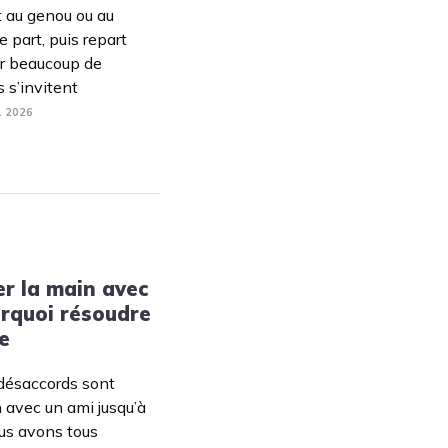
it au genou ou au
e part, puis repart
ur beaucoup de
 s’invitent
. 2026
er la main avec
urquoi résoudre
le
 désaccords sont
n avec un ami jusqu’à
ous avons tous