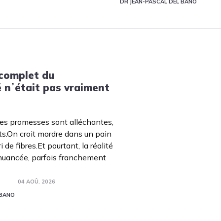
DR JEAN-PASCAL DEL BANO
 complet du
 nʼétait pas vraiment
les promesses sont alléchantes,
ts.On croit mordre dans un pain
 de fibres.Et pourtant, la réalité
 nuancée, parfois franchement
04 AOÛ. 2026
 BANO