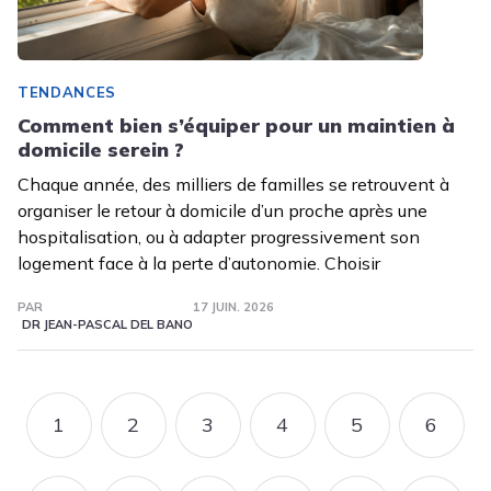
TENDANCES
Comment bien s’équiper pour un maintien à
domicile serein ?
Chaque année, des milliers de familles se retrouvent à
organiser le retour à domicile d’un proche après une
hospitalisation, ou à adapter progressivement son
logement face à la perte d’autonomie. Choisir
PAR
17 JUIN. 2026
DR JEAN-PASCAL DEL BANO
Pagination
1
2
3
4
5
6
PAGE
PAGE
PAGE
PAGE
PAGE
PAGE