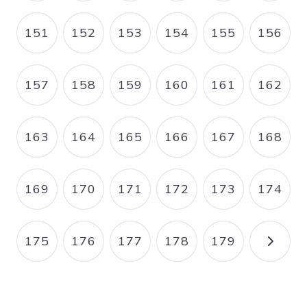
151
152
153
154
155
156
PAGE
PAGE
PAGE
PAGE
PAGE
PAGE
157
158
159
160
161
162
PAGE
PAGE
PAGE
PAGE
PAGE
PAGE
163
164
165
166
167
168
PAGE
PAGE
PAGE
PAGE
PAGE
PAGE
169
170
171
172
173
174
PAGE
PAGE
PAGE
PAGE
PAGE
PAGE
175
176
177
178
179
PAGE
PAGE
PAGE
PAGE
PAGE
PAGE