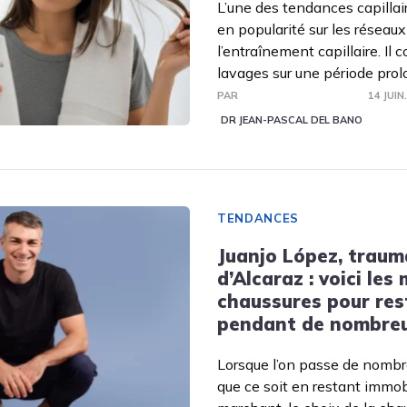
L’une des tendances capillair
en popularité sur les réseaux
l’entraînement capillaire. Il 
lavages sur une période prol
PAR
14 JUIN
DR JEAN-PASCAL DEL BANO
TENDANCES
Juanjo López, trau
d’Alcaraz : voici les 
chaussures pour res
pendant de nombreu
Lorsque l’on passe de nombr
que ce soit en restant immob