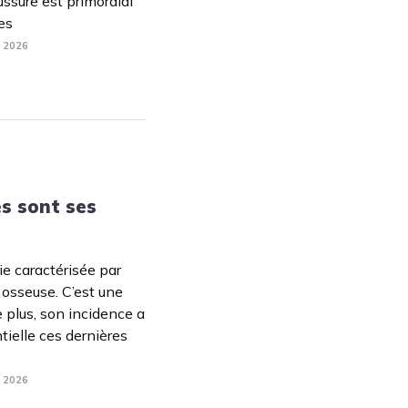
ussure est primordial
les
. 2026
es sont ses
e caractérisée par
 osseuse. C’est une
 plus, son incidence a
ielle ces dernières
. 2026