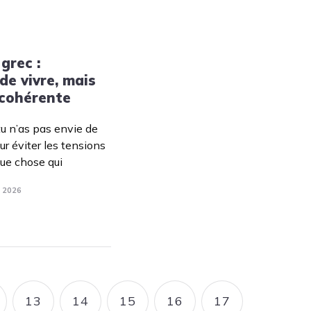
grec :
 de vivre, mais
 cohérente
tu n’as pas envie de
ur éviter les tensions
que chose qui
. 2026
13
14
15
16
17
AGE
PAGE
PAGE
PAGE
PAGE
PAGE