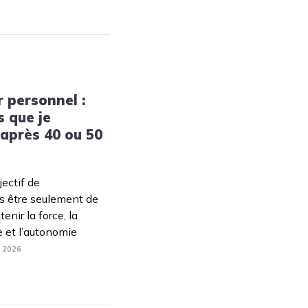
r personnel :
s que je
 après 40 ou 50
jectif de
as être seulement de
enir la force, la
e et l’autonomie
. 2026