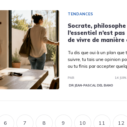
TENDANCES
Socrate, philosophe 
l’essentiel n’est pas
de vivre de manière
Tu dis que oui à un plan que 
suivre, tu tais une opinion po
ou tu finis par accepter quel
PAR
14 JUIN
DR JEAN-PASCAL DEL BANO
6
7
8
9
10
11
12
E
PAGE
PAGE
PAGE
PAGE
PAGE
PAGE
P