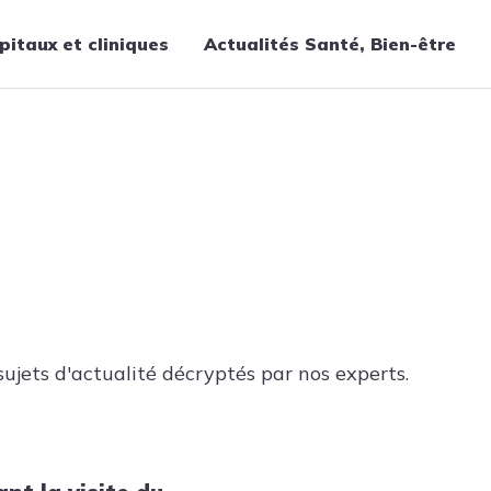
pitaux et cliniques
Actualités Santé, Bien-être
Thématiques
Cancer
Nutrition
Chirurgie
Forme et bien-être
Gériatrie
Hôpitaux
Médecine
ujets d'actualité décryptés par nos experts.
Médicaments
Obstétrique
Santé publique