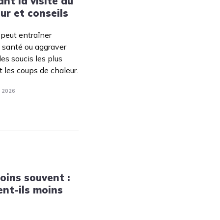
nt la visite du
Tendances
ur et conseils
Medical News in English
peut entraîner
e santé ou aggraver
des soucis les plus
t les coups de chaleur.
. 2026
oins souvent :
ent-ils moins