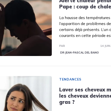
Alerte chaleur penda
Pape : coup de chale
La hausse des températures 
l’apparition de problèmes d
certains déjà présents. L’un 
courants en cette période es
PAR
14 JUIN
DR JEAN-PASCAL DEL BANO
TENDANCES
Laver ses cheveux m
les cheveux devienn
gras ?