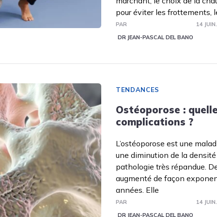
marchant, le choix de la cha
pour éviter les frottements, 
PAR
14 JUIN
DR JEAN-PASCAL DEL BANO
TENDANCES
Ostéoporose : quell
complications ?
L’ostéoporose est une maladi
une diminution de la densité
pathologie très répandue. De
augmenté de façon exponent
années. Elle
PAR
14 JUIN
DR JEAN-PASCAL DEL BANO