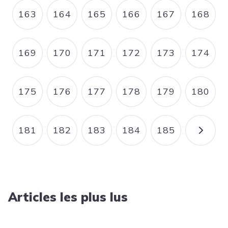
163
164
165
166
167
168
PAGE
PAGE
PAGE
PAGE
PAGE
PAGE
169
170
171
172
173
174
PAGE
PAGE
PAGE
PAGE
PAGE
PAGE
175
176
177
178
179
180
PAGE
PAGE
PAGE
PAGE
PAGE
PAGE
181
182
183
184
185
PAGE
PAGE
PAGE
PAGE
PAGE
PAGE
Articles les plus lus