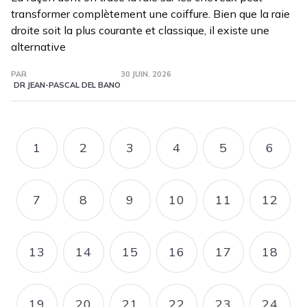
transformer complètement une coiffure. Bien que la raie
droite soit la plus courante et classique, il existe une
alternative
PAR
30 JUIN. 2026
DR JEAN-PASCAL DEL BANO
Pagination
1
2
3
4
5
6
PAGE
PAGE
PAGE
PAGE
PAGE
PAGE
7
8
9
10
11
12
PAGE
PAGE
PAGE
PAGE
PAGE
PAGE
13
14
15
16
17
18
PAGE
PAGE
PAGE
PAGE
PAGE
PAGE
19
20
21
22
23
24