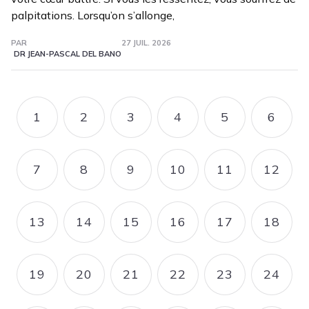
palpitations. Lorsqu’on s’allonge,
PAR
27 JUIL. 2026
DR JEAN-PASCAL DEL BANO
Pagination
1
2
3
4
5
6
PAGE
PAGE
PAGE
PAGE
PAGE
PAGE
7
8
9
10
11
12
PAGE
PAGE
PAGE
PAGE
PAGE
PAGE
13
14
15
16
17
18
PAGE
PAGE
PAGE
PAGE
PAGE
PAGE
19
20
21
22
23
24
PAGE
PAGE
PAGE
PAGE
PAGE
PAGE