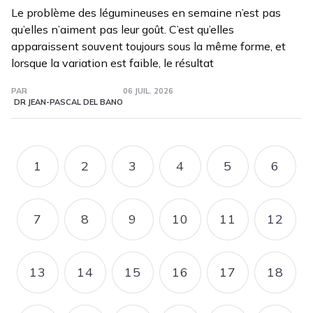
Le problème des légumineuses en semaine n’est pas
qu’elles n’aiment pas leur goût. C’est qu’elles
apparaissent souvent toujours sous la même forme, et
lorsque la variation est faible, le résultat
PAR
06 JUIL. 2026
DR JEAN-PASCAL DEL BANO
Pagination
1
2
3
4
5
6
PAGE
PAGE
PAGE
PAGE
PAGE
PAGE
7
8
9
10
11
12
PAGE
PAGE
PAGE
PAGE
PAGE
PAGE
13
14
15
16
17
18
PAGE
PAGE
PAGE
PAGE
PAGE
PAGE