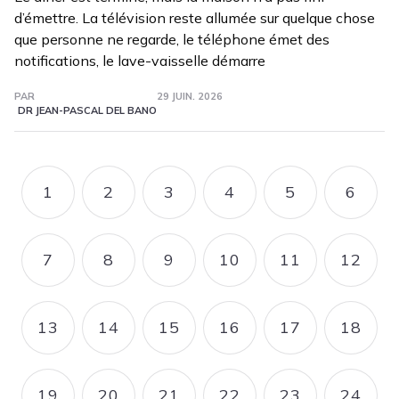
d’émettre. La télévision reste allumée sur quelque chose
que personne ne regarde, le téléphone émet des
notifications, le lave-vaisselle démarre
PAR
29 JUIN. 2026
DR JEAN-PASCAL DEL BANO
Pagination
1
2
3
4
5
6
PAGE
PAGE
PAGE
PAGE
PAGE
PAGE
7
8
9
10
11
12
PAGE
PAGE
PAGE
PAGE
PAGE
PAGE
13
14
15
16
17
18
PAGE
PAGE
PAGE
PAGE
PAGE
PAGE
19
20
21
22
23
24