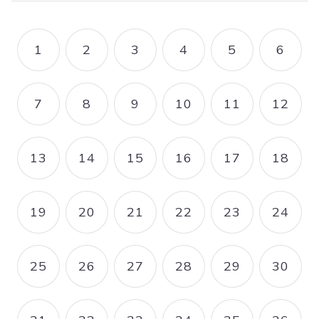
Pagination
1
2
3
4
5
6
PAGE
PAGE
PAGE
PAGE
PAGE
PAGE
7
8
9
10
11
12
PAGE
PAGE
PAGE
PAGE
PAGE
PAGE
13
14
15
16
17
18
PAGE
PAGE
PAGE
PAGE
PAGE
PAGE
19
20
21
22
23
24
PAGE
PAGE
PAGE
PAGE
PAGE
PAGE
25
26
27
28
29
30
PAGE
PAGE
PAGE
PAGE
PAGE
PAGE