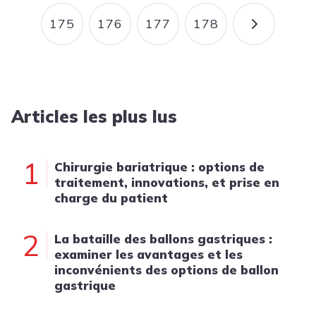
175
176
177
178
PAGE
PAGE
PAGE
PAGE
PAGE SU
Articles les plus lus
1
Chirurgie bariatrique : options de
traitement, innovations, et prise en
charge du patient
2
La bataille des ballons gastriques :
examiner les avantages et les
inconvénients des options de ballon
gastrique