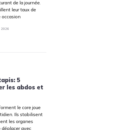
urant de la journée.
llent leur taux de
e occasion
. 2026
apis: 5
er les abdos et
orment le core joue
idien. Ils stabilisent
gent les organes
e déplacer avec