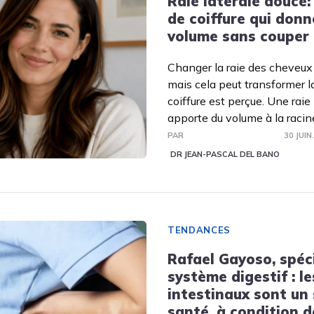
Raie latérale douce
de coiffure qui donn
volume sans couper 
Changer la raie des cheveux
mais cela peut transformer l
coiffure est perçue. Une raie
apporte du volume à la racin
PAR
30 JUIN
DR JEAN-PASCAL DEL BANO
TENDANCES
Rafael Gayoso, spéci
système digestif : l
intestinaux sont un
santé, à condition d