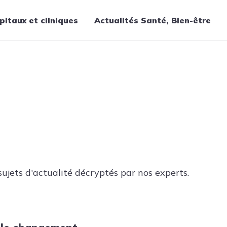
pitaux et cliniques
Actualités Santé, Bien-être
Thématiques
Cancer
Nutrition
Chirurgie
Forme et bien-être
Gériatrie
Hôpitaux
Médecine
ujets d'actualité décryptés par nos experts.
Médicaments
Obstétrique
Santé publique