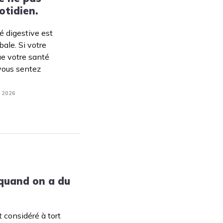
otidien.
é digestive est
ale. Si votre
ue votre santé
vous sentez
. 2026
 quand on a du
 considéré à tort