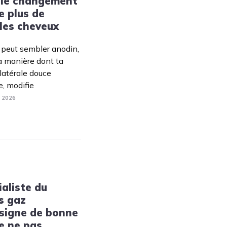
: le changement
Tendances
e plus de
Medical News in English
les cheveux
 peut sembler anodin,
a manière dont ta
 latérale douce
e, modifie
. 2026
aliste du
es gaz
 signe de bonne
e ne pas