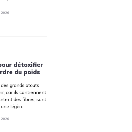
. 2026
our détoxifier
rdre du poids
 des grands atouts
r, car ils contiennent
rtent des fibres, sont
 une légère
. 2026