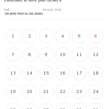
théâtrales, et donc plus faciles à
PAR
05 AOÛ. 2026
DR JEAN-PASCAL DEL BANO
Pagination
1
2
3
4
5
6
PAGE
PAGE
PAGE
PAGE
PAGE
PAGE
7
8
9
10
11
12
PAGE
PAGE
PAGE
PAGE
PAGE
PAGE
13
14
15
16
17
18
PAGE
PAGE
PAGE
PAGE
PAGE
PAGE
19
20
21
22
23
24
PAGE
PAGE
PAGE
PAGE
PAGE
PAGE