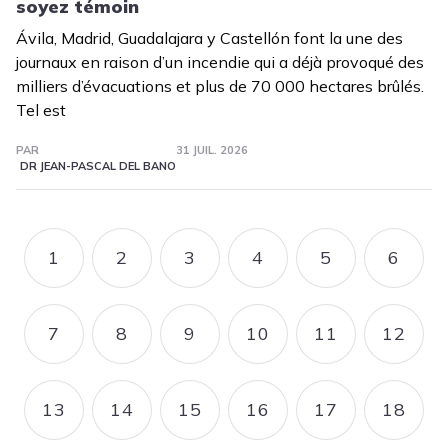
soyez témoin
Ávila, Madrid, Guadalajara y Castellón font la une des
journaux en raison d’un incendie qui a déjà provoqué des
milliers d’évacuations et plus de 70 000 hectares brûlés.
Tel est
PAR
31 JUIL. 2026
DR JEAN-PASCAL DEL BANO
Pagination
1
2
3
4
5
6
PAGE
PAGE
PAGE
PAGE
PAGE
PAGE
7
8
9
10
11
12
PAGE
PAGE
PAGE
PAGE
PAGE
PAGE
13
14
15
16
17
18
PAGE
PAGE
PAGE
PAGE
PAGE
PAGE