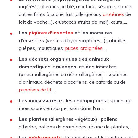
ingérés) : allergies au blé, arachide, sésame, noix et
autres fruits à coque, lait (allergie aux
protéines
de
lait de vache,...), crustacés (fruits de mer), œufs,....
Les
piqûres d'insectes
et les morsures
d'insectes
(venins d’hyménoptères,...) : abeilles,
guêpes, moustiques,
puces
,
araignées
,....
Les déchets organiques des animaux
domestiques, sauvages, et des insectes
(
pneumallergènes ou aéro-allergènes)
: squames
d'animaux, déchets d'acariens, de cafards ou de
punaises de lit
,....
Les moisissures et les champignons
: spores de
moisissures en suspension dans l'air
,....
Les plantes
(allergènes végétaux) :
pollens
d'herbe,
pollens de graminées
,
résine de plantes,....
Les
médicaments
: la pénicilline et les sulfamides