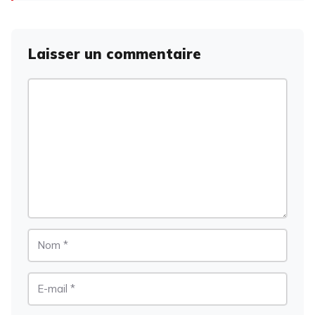
Laisser un commentaire
Commentaire
Nom
E-
mail