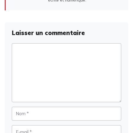
Laisser un commentaire
Commentaire
Nom
E-