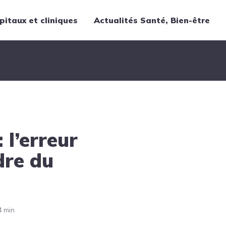
pitaux et cliniques
Actualités Santé, Bien-être
Thématiques
Cancer
Nutrition
Chirurgie
Forme et bien-être
 l’erreur
Gériatrie
Hôpitaux
dre du
Médecine
Médicaments
Obstétrique
4 min
Santé publique