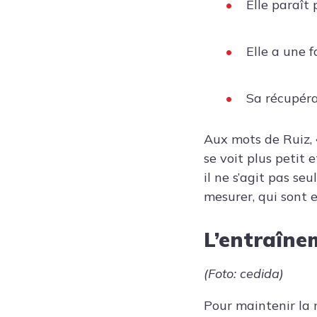
Elle paraît 
Elle a une 
Sa récupéra
Aux mots de Ruiz, «
se voit plus petit 
il ne s’agit pas se
mesurer, qui sont e
L’entraîne
(Foto: cedida)
Pour maintenir la m