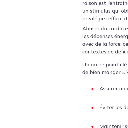
raison est l’entraî
un stimulus qui obl
privilégie l’efficac
Abuser du cardio e
les dépenses énerg
avec de la force, c
contextes de défici
Un autre point clé
de bien manger ». V
Assurer un 
Éviter les 
Maintenir s