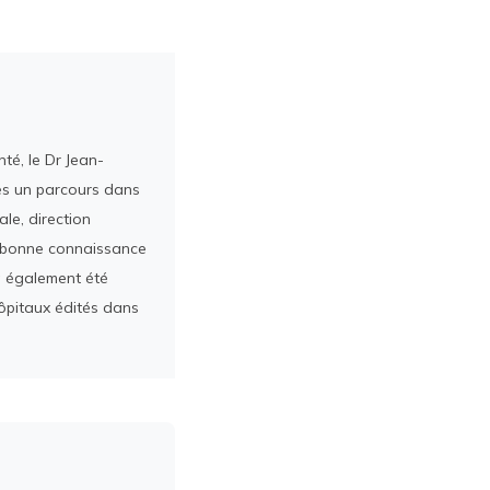
té, le Dr Jean-
rès un parcours dans
le, direction
ès bonne connaissance
a également été
ôpitaux édités dans