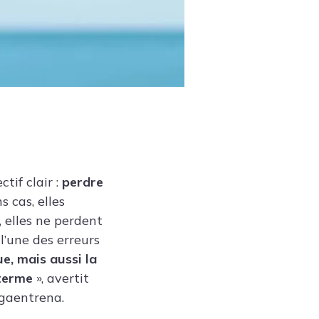
tif clair :
perdre
 cas, elles
 elles ne perdent
l’une des erreurs
ue, mais aussi la
 terme
», avertit
agaentrena.