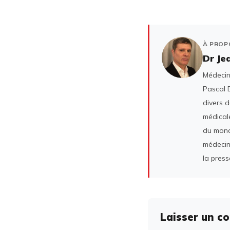
À PROP
Dr Je
Médecin 
Pascal D
divers 
médicale
du mond
médecin
la press
Laisser un c