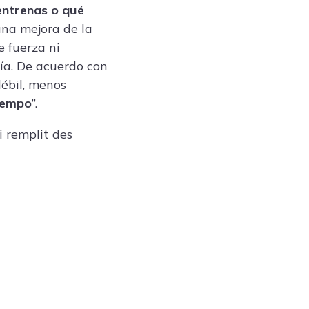
entrenas o qué
una mejora de la
e fuerza ni
gía. De acuerdo con
débil, menos
iempo
”.
ui remplit des