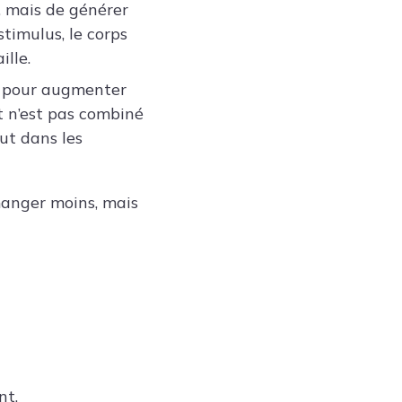
’, mais de générer
stimulus, le corps
ille.
le pour augmenter
t n’est pas combiné
out dans les
 manger moins, mais
nt.