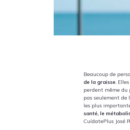
Beaucoup de person
de la graisse
. Ell
perdent même du po
pas seulement de la
les plus important
santé, le métaboli
CuídatePlus José R