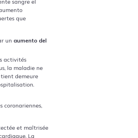
ente sangre el
l aumento
uertes que
tar un
aumento del
s activités
us, la maladie ne
patient demeure
pitalisation.
es coronariennes,
tectée et maîtrisée
 cardiaque. La