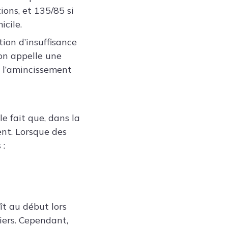
ions, et 135/85 si
icile.
ion d’insuffisance
on appelle une
à l’amincissement
le fait que, dans la
ent. Lorsque des
 :
t au début lors
iers. Cependant,