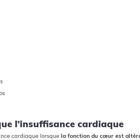
s
os
que l’insuffisance cardiaque
sance cardiaque lorsque
la fonction du cœur est altér