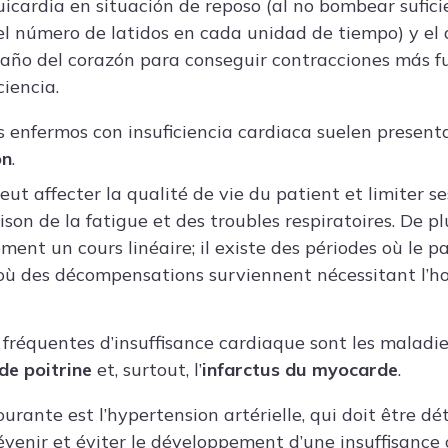
icardia en situación de reposo (al no bombear sufici
l número de latidos en cada unidad de tiempo) y e
año del corazón para conseguir contracciones más f
iencia.
os enfermos con insuficiencia cardiaca suelen presen
ón
.
ut affecter la qualité de vie du patient et limiter se
son de la fatigue et des troubles respiratoires. De pl
ment un cours linéaire; il existe des périodes où le 
 où des décompensations surviennent nécessitant l’hos
s fréquentes d’insuffisance cardiaque sont les maladi
de poitrine
et, surtout, l’
infarctus du myocarde
.
rante est l’hypertension artérielle, qui doit être dé
évenir et éviter le développement d’une insuffisance