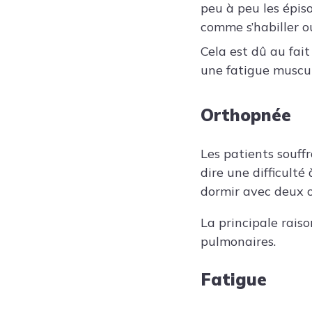
peu à peu les épis
comme s’habiller ou
Cela est dû au fai
une fatigue muscul
Orthopnée
Les patients souff
dire une difficulté
dormir avec deux ou
La principale rais
pulmonaires.
Fatigue