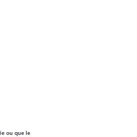
Tendances
Medical News in English
ée ou que le