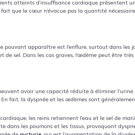
ients atteints d’insuffisance cardiaque présentent 
fait que le cœur n’évacue pas la quantité nécessaire
pouvant apparaître est l’enflure, surtout dans les 
et de sel. Dans les cas graves, l’œdème peut être trè
peuvent avoir une capacité réduite à éliminer l’urine
r). En fait, la dyspnée et les œdèmes sont généraleme
 cardiaque, les reins retiennent l’eau et le sel de ma
te dans les poumons et les tissus, provoquant dysp
gnée de
nycturie
, qui est l’augmentation de la diurè