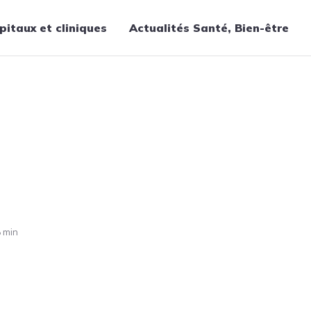
pitaux et cliniques
Actualités Santé, Bien-être
Thématiques
Cancer
Nutrition
Chirurgie
Forme et bien-être
Gériatrie
Hôpitaux
Médecine
 min
Médicaments
Obstétrique
Santé publique