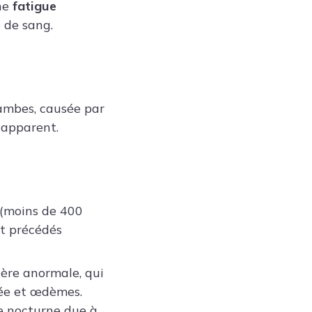
une
fatigue
 de sang.
jambes, causée par
s apparent.
 (moins de 400
nt précédés
nière anormale, qui
née et œdèmes.
se nocturne due à