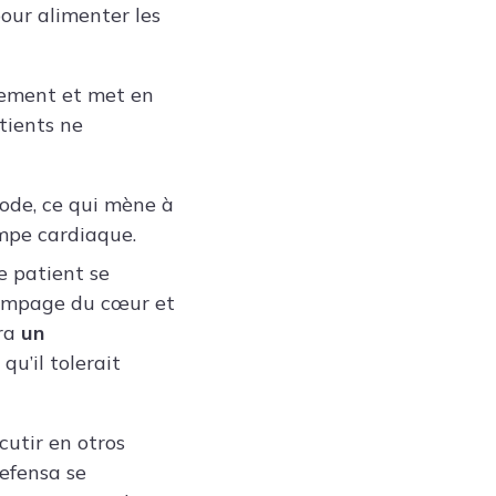
our alimenter les
tement et met en
tients ne
ode, ce qui mène à
ompe cardiaque.
e patient se
pompage du cœur et
ira
un
qu’il tolerait
cutir en otros
defensa se