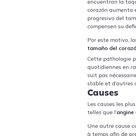
encuentran la taqu
corazón aumenta e
progresivo del tam
compensen su defic
Por este motivo, l
tamaño del coraz
Cette pathologie pe
quotidiennes en rai
suit pas nécessaire
stable et d’autres
Causes
Les causes les plu
telles que l’
angine 
Une autre cause cou
à temps afin de pr