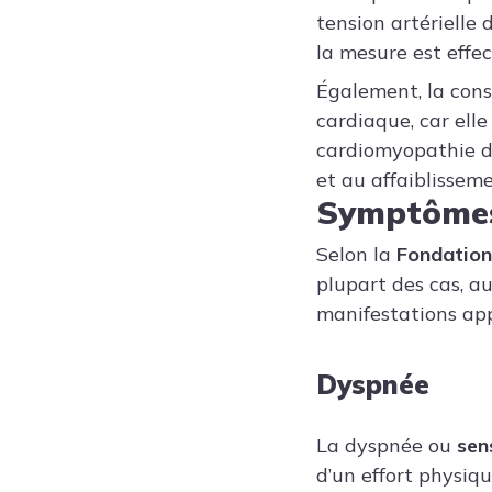
tension artérielle 
la mesure est effe
Également, la cons
cardiaque, car el
cardiomyopathie di
et au affaiblisseme
Symptôme
Selon la
Fondatio
plupart des cas, a
manifestations app
Dyspnée
La dyspnée ou
sen
d’un effort physiq