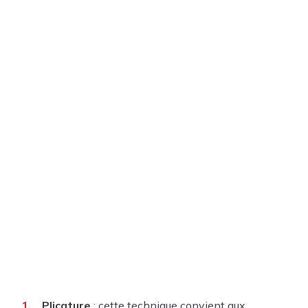
Plicature
: cette technique convient aux