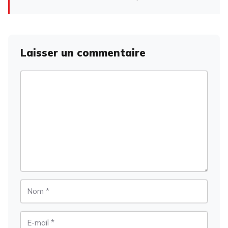
Laisser un commentaire
Commentaire
Nom
E-