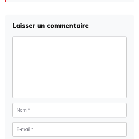
Laisser un commentaire
Commentaire
Nom
E-
mail