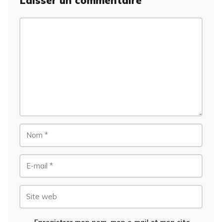
Laisser un commentaire
Commentaire
Nom
E-
mail
Site
web