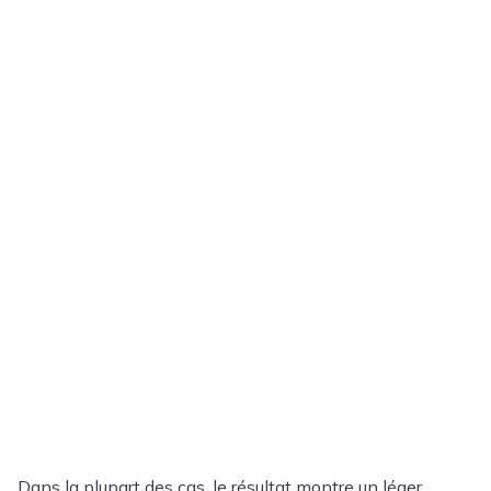
Dans la plupart des cas, le résultat montre un léger