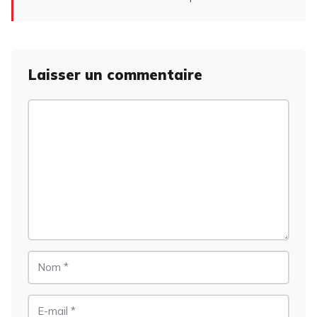
Laisser un commentaire
Commentaire
Nom
E-