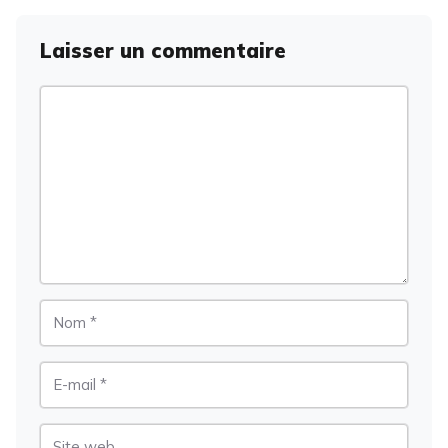
Laisser un commentaire
Commentaire
Nom
E-
mail
Site