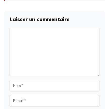
Laisser un commentaire
Commentaire
Nom
E-
mail