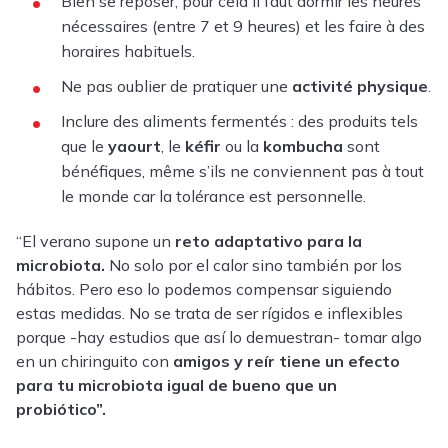
Bien se reposer, pour cela il faut dormir les heures
nécessaires (entre 7 et 9 heures) et les faire à des
horaires habituels.
Ne pas oublier de pratiquer une
activité physique
.
Inclure des aliments fermentés : des produits tels
que le
yaourt
, le
kéfir
ou la
kombucha
sont
bénéfiques, même s’ils ne conviennent pas à tout
le monde car la tolérance est personnelle.
“El verano supone un
reto adaptativo para la
microbiota.
No solo por el calor sino también por los
hábitos. Pero eso lo podemos compensar siguiendo
estas medidas. No se trata de ser rígidos e inflexibles
porque -hay estudios que así lo demuestran- tomar algo
en un chiringuito con
amigos y reír tiene un efecto
para tu microbiota igual de bueno que un
probiótico”.