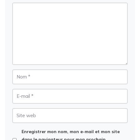
Commentaire
Nom
E-
mail
Site
web
Enregistrer mon nom, mon e-mail et mon site
dans le navigateur pour mon prochain