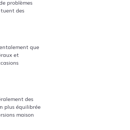
 de problèmes
ituent des
mentalement que
éraux et
ccasions
néralement des
on plus équilibrée
ersions maison