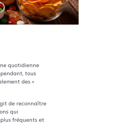
ine quotidienne
ependant, tous
palement des «
’agit de reconnaître
ions qui
 plus fréquents et