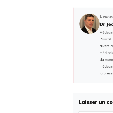
À PROP
Dr Je
Médecin 
Pascal D
divers 
médicale
du mond
médecin
la press
Laisser un c