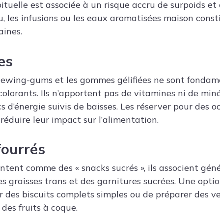
uelle est associée à un risque accru de surpoids et
u, les infusions ou les eaux aromatisées maison const
aines.
es
chewing-gums et les gommes gélifiées ne sont fonda
colorants. Ils n’apportent pas de vitamines ni de min
 d’énergie suivis de baisses. Les réserver pour des o
réduire leur impact sur l’alimentation.
fourrés
sentent comme des « snacks sucrés », ils associent gé
des graisses trans et des garnitures sucrées. Une opti
ir des biscuits complets simples ou de préparer des v
 des fruits à coque.