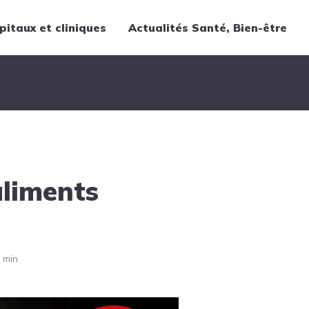
pitaux et cliniques
Actualités Santé, Bien-être
Thématiques
Cancer
Nutrition
Chirurgie
Forme et bien-être
aliments
Gériatrie
Hôpitaux
Médecine
Médicaments
 min
Obstétrique
Santé publique