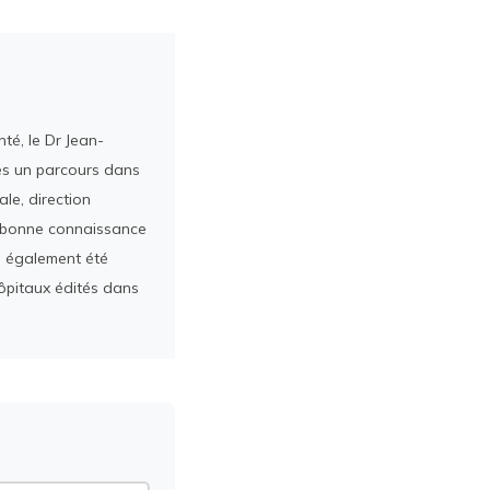
té, le Dr Jean-
rès un parcours dans
le, direction
ès bonne connaissance
a également été
ôpitaux édités dans