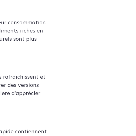
 Leur consommation
aliments riches en
urels sont plus
s rafraîchissent et
rer des versions
ière d’apprécier
rapide contiennent