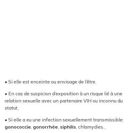
• Si elle est enceinte ou envisage de l’être.
• En cas de suspicion d’exposition à un risque lié à une
relation sexuelle avec un partenaire VIH ou inconnu du
statut.
• Si elle a eu une infection sexuellement transmissible:
gonococcie
,
gonorrhée
,
siphilis
, chlamydies…