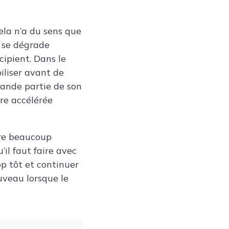
ela n’a du sens que
t se dégrade
cipient. Dans le
biliser avant de
rande partie de son
tre accélérée
ore beaucoup
’il faut faire avec
op tôt et continuer
uveau lorsque le