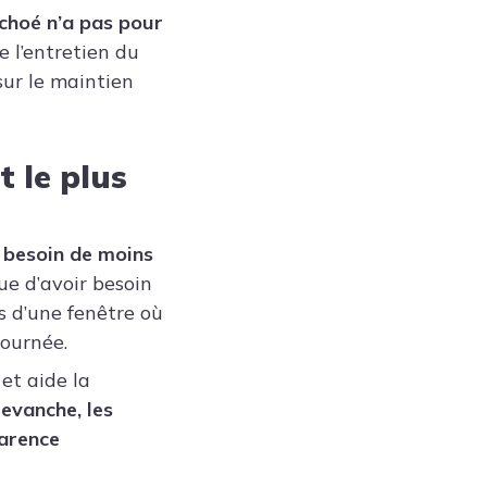
nchoé n’a pas pour
e l’entretien du
sur le maintien
t le plus
a besoin de moins
ue d’avoir besoin
ès d’une fenêtre où
journée.
et aide la
revanche, les
parence