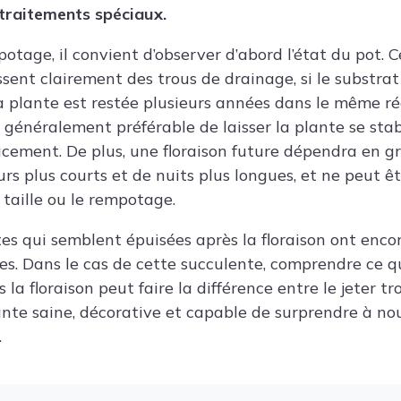
 traitements spéciaux.
otage, il convient d’observer d’abord l’état du pot. C
ssent clairement des trous de drainage, si le substra
a plante est restée plusieurs années dans le même ré
st généralement préférable de laisser la plante se sta
ement. De plus, une floraison future dépendra en g
urs plus courts et de nuits plus longues, et ne peut ê
taille ou le rempotage.
s qui semblent épuisées après la floraison ont enc
es. Dans le cas de cette succulente, comprendre ce qu
la floraison peut faire la différence entre le jeter tr
lante saine, décorative et capable de surprendre à no
.