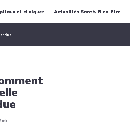
pitaux et cliniques
Actualités Santé, Bien-être
Thématiques
perdue
Cancer
Nutrition
Chirurgie
Forme et bien-être
 comment
Gériatrie
Hôpitaux
elle
Médecine
due
Médicaments
Obstétrique
5 min
Santé publique