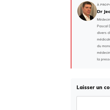
À PROP
Dr Je
Médecin 
Pascal D
divers 
médicale
du mond
médecin
la press
Laisser un c
Commentaire