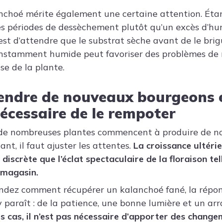
nchoé mérite également une certaine attention. Éta
tes périodes de dessèchement plutôt qu’un excès d’hu
t d’attendre que le substrat sèche avant de le brig
onstamment humide peut favoriser des problèmes de 
se de la plante.
ndre de nouveaux bourgeons et
écessaire de le rempoter
n, de nombreuses plantes commencent à produire de 
t, il faut ajuster les attentes.
La croissance ultéri
iscrète que l’éclat spectaculaire de la floraison tell
 magasin.
ndez comment récupérer un kalanchoé fané, la répon
’y paraît : de la patience, une bonne lumière et un a
s cas, il n’est pas nécessaire d’apporter des chang