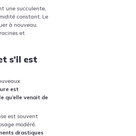
nt une succulente,
midité constant. Le
uer à nouveau.
racines et
 s’il est
nouveaux
eure est
e qu’elle venait de
se est souvent
rrosage modéré.
ements drastiques