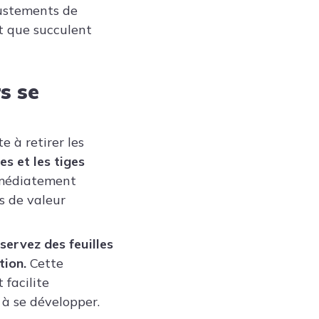
ustements de
nt que succulent
s se
 à retirer les
es et les tiges
mmédiatement
us de valeur
servez des feuilles
tion.
Cette
facilite
à se développer.