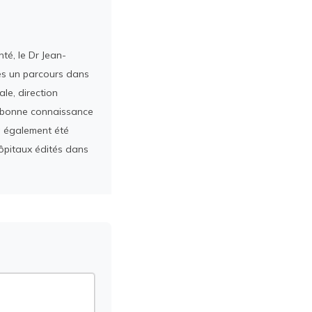
té, le Dr Jean-
rès un parcours dans
le, direction
ès bonne connaissance
a également été
ôpitaux édités dans