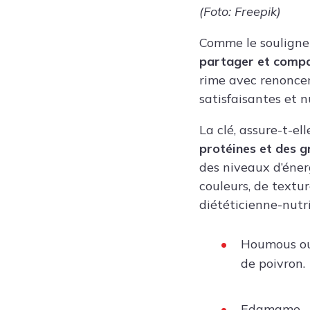
(Foto: Freepik)
Comme le souligne 
partager et compa
rime avec renoncer 
satisfaisantes et nu
La clé, assure-t-ell
protéines
et des g
des niveaux d’énerg
couleurs, de textur
diététicienne-nutr
Houmous ou
de poivron.
Edamame
.