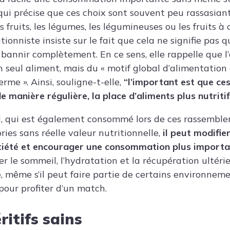
qui précise que ces choix sont souvent peu rassasia
fruits, les légumes, les légumineuses ou les fruits à c
ionniste insiste sur le fait que cela ne signifie pas qu
s bannir complètement. En ce sens, elle rappelle que 
 seul aliment, mais du « motif global d’alimentation 
rme ». Ainsi, souligne-t-elle,
“l’important est que ce
e manière régulière, la place d’aliments plus nutritif
l, qui est également consommé lors de ces rassemblem
ries sans réelle valeur nutritionnelle,
il peut modifie
satiété et encourager une consommation plus import
r le sommeil, l’hydratation et la récupération ultérieu
 même s’il peut faire partie de certains environnemen
pour profiter d’un match.
ritifs sains