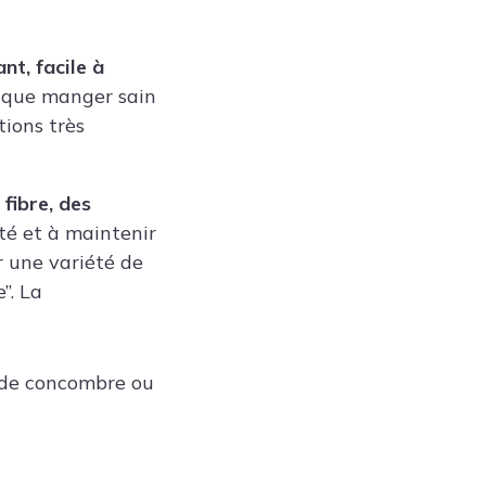
nt, facile à
 que manger sain
tions très
 fibre
,
des
été et à maintenir
r une variété de
”. La
 de concombre ou