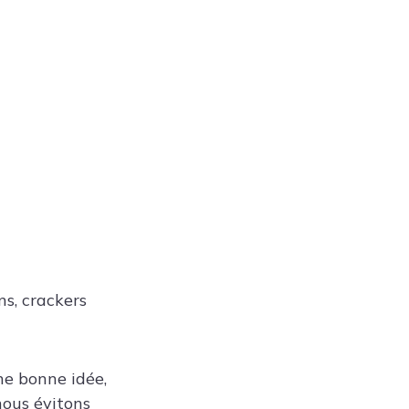
ns, crackers
ne bonne idée,
nous évitons