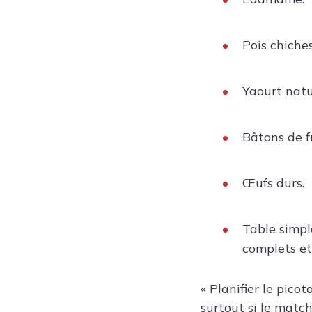
Pois chiches
Yaourt natu
Bâtons de f
Œufs durs.
Table simpl
complets et
« Planifier le pic
surtout si le matc