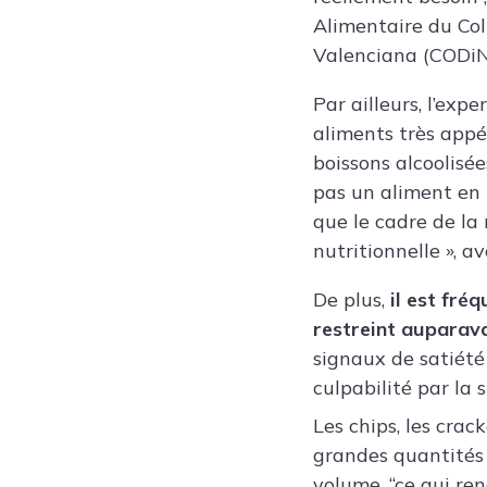
Alimentaire du Col
Valenciana (CODi
Par ailleurs, l’ex
aliments très appét
boissons alcoolisées
pas un aliment en p
que le cadre de la
nutritionnelle », ave
De plus,
il est fré
restreint auparav
signaux de satiété
culpabilité par la 
Les chips, les crac
grandes quantités d
volume, “ce qui re