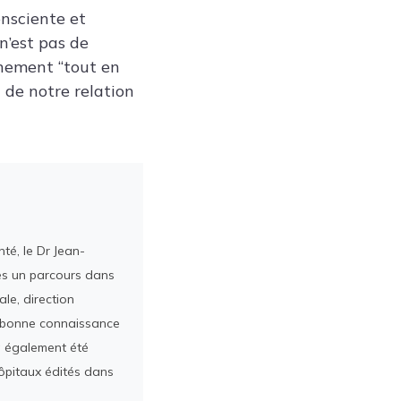
onsciente et
 n’est pas de
énement “tout en
 de notre relation
té, le Dr Jean-
rès un parcours dans
le, direction
ès bonne connaissance
a également été
ôpitaux édités dans