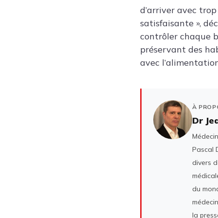
d’arriver avec tro
satisfaisante », déc
contrôler chaque b
préservant des hab
avec l’alimentation
À PROP
Dr Je
Médecin 
Pascal D
divers 
médicale
du mond
médecin
la press