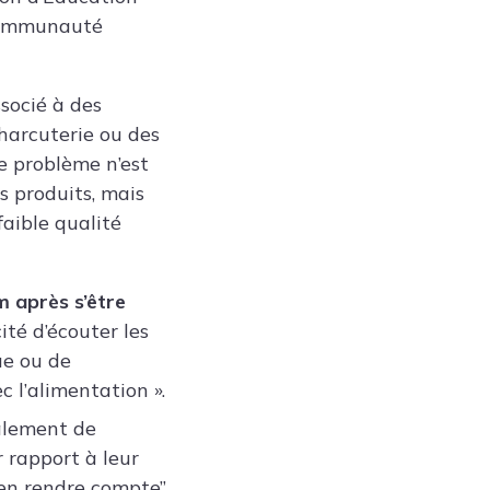
 Communauté
ssocié à des
charcuterie ou des
le problème n’est
s produits, mais
aible qualité
m après s’être
ité d’écouter les
ue ou de
c l’alimentation ».
ralement de
r rapport à leur
en rendre compte”,