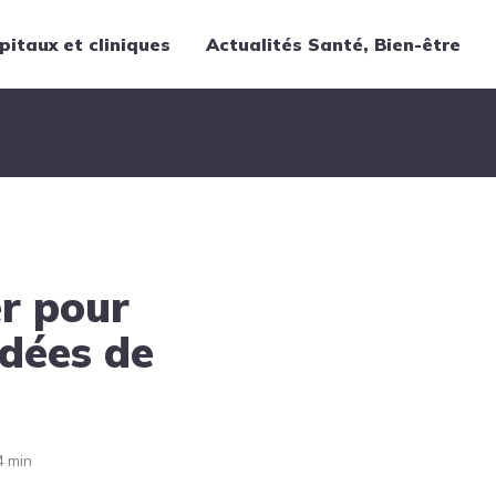
pitaux et cliniques
Actualités Santé, Bien-être
Thématiques
Cancer
Nutrition
Chirurgie
Forme et bien-être
r pour
Gériatrie
Hôpitaux
Idées de
Médecine
Médicaments
Obstétrique
4 min
Santé publique