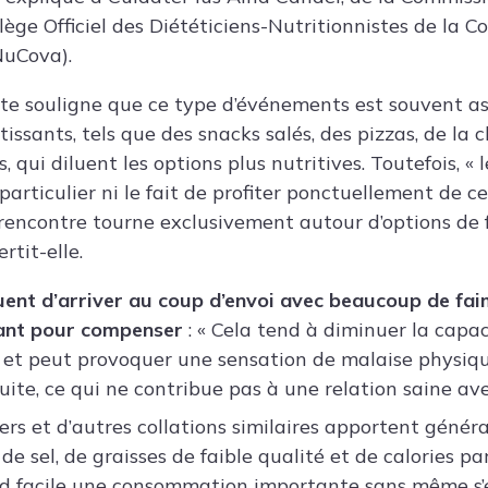
lège Officiel des Diététiciens-Nutritionnistes de la
NuCova).
perte souligne que ce type d’événements est souvent a
issants, tels que des snacks salés, des pizzas, de la 
, qui diluent les options plus nutritives. Toutefois, « 
articulier ni le fait de profiter ponctuellement de ce
 rencontre tourne exclusivement autour d’options de f
rtit-elle.
quent d’arriver au coup d’envoi avec beaucoup de fai
ant pour compenser
: « Cela tend à diminuer la capac
 et peut provoquer une sensation de malaise physiq
suite, ce qui ne contribue pas à une relation saine ave
kers et d’autres collations similaires apportent géné
e sel, de graisses de faible qualité et de calories pa
nd facile une consommation importante sans même s’