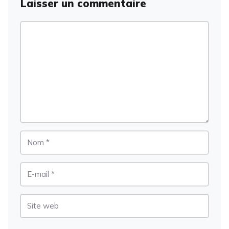
Laisser un commentaire
Commentaire
Nom
E-
mail
Site
web