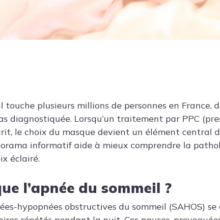
 touche plusieurs millions de personnes en France, 
as diagnostiquée. Lorsqu’un traitement par PPC (pres
crit, le choix du masque devient un élément central d
orama informatif aide à mieux comprendre la patholo
x éclairé.
que l’apnée du sommeil ?
ées-hypopnées obstructives du sommeil (SAHOS) se c
toires répétés pendant la nuit. Ces pauses, provoquée