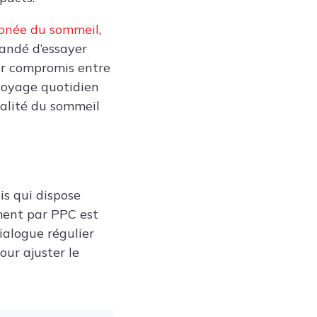
apnée du sommeil
,
mandé d’essayer
ur compromis entre
ttoyage quotidien
alité du sommeil
s qui dispose
ement par PPC est
ialogue régulier
our ajuster le