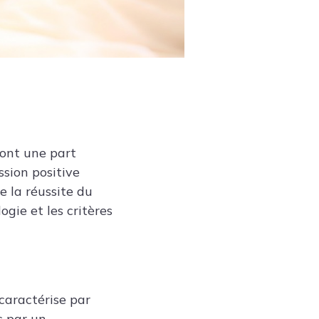
dont une part
sion positive
e la réussite du
gie et les critères
aractérise par
s par un