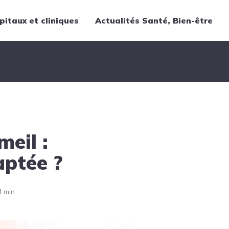
pitaux et cliniques
Actualités Santé, Bien-être
Thématiques
Cancer
Nutrition
Chirurgie
Forme et bien-être
eil :
Gériatrie
Hôpitaux
aptée ?
Médecine
Médicaments
4 min
Obstétrique
Santé publique