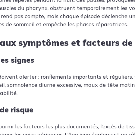
scles du pharynx, obstruent temporairement les voie
 rend pas compte, mais chaque épisode déclenche un
es de sommeil et empêche les phases réparatrices.
paux symptômes et facteurs de 
les signes
oivent alerter : ronflements importants et réguliers,
eil, somnolence diurne excessive, maux de tête matina
abilité.
 de risque
parmi les facteurs les plus documentés, l’excès de ti
mer les voies aériennes. L’âge joue également un rô