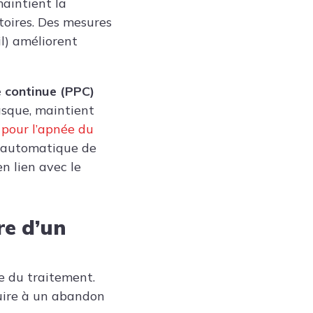
aintient la
toires. Des mesures
l) améliorent
e continue (PPC)
masque, maintient
 pour l’apnée du
n automatique de
n lien avec le
re d’un
e du traitement.
duire à un abandon