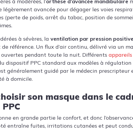
ères à modérées, l’
orthèse d’avancée mandibulaire
m
e légèrement avancée pour dégager les voies respira
s (perte de poids, arrêt du tabac, position de sommei
ômes.
dérées à sévères, la
ventilation par pression positiv
 de référence. Un flux d’air continu, délivré via un 
s ouvertes pendant toute la nuit. Différents
appareils
du dispositif PPC standard aux modèles à régulatio
 est généralement guidé par le médecin prescripteur e
té à domicile.
oisir son masque dans le cad
t PPC
nne en grande partie le confort, et donc l’observanc
 entraîne fuites, irritations cutanées et peut con