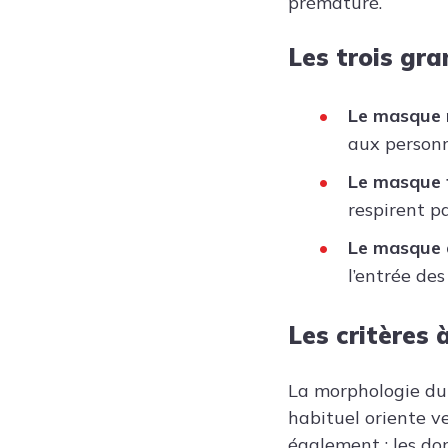
prématuré.
Les trois gra
Le masque 
aux personn
Le masque 
respirent p
Le masque à
l’entrée des
Les critères 
La morphologie du 
habituel oriente v
également : les do