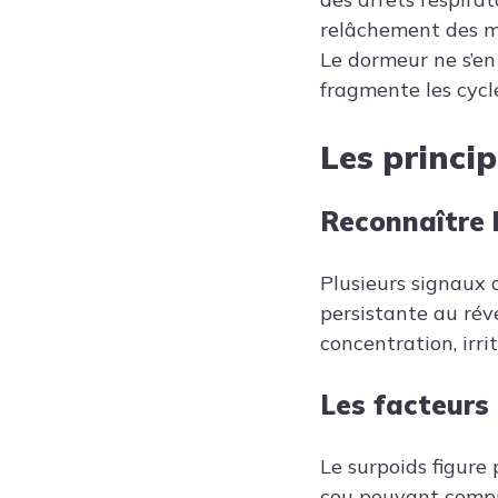
relâchement des mu
Le dormeur ne s’en
fragmente les cycl
Les princi
Reconnaître 
Plusieurs signaux d
persistante au rév
concentration, irrit
Les facteurs
Le surpoids figure 
cou pouvant compri