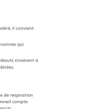
léré, il convient
ersonnes qui
mbouts s’insèrent à
dérées.
e de respiration
sommeil compte
pacts.