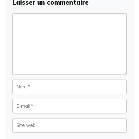
Laisser un commentaire
Commentaire
Nom
E-
mail
Site
web