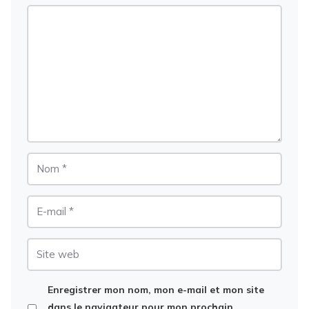
Commentaire
Nom
E-
mail
Site
web
Enregistrer mon nom, mon e-mail et mon site
dans le navigateur pour mon prochain