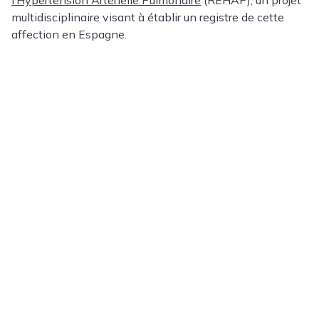
l’Hypertension Artérielle Pulmonaire
(REHAP), un projet
multidisciplinaire visant à établir un registre de cette
affection en Espagne.