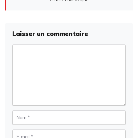
Laisser un commentaire
Commentaire
Nom
E-